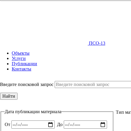
ПСО-13
Объекты
Услуги
Публикации
Контакты
Введите поисковой запрос
Дата публикации материала
Тип ма
От
До