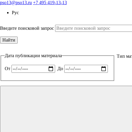
pso13@pso13.ru
+7 495 419-13-13
Рус
Введите поисковой запрос
Дата публикации материала
Тип ма
От
До